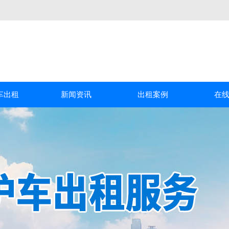
车出租
新闻资讯
出租案例
在