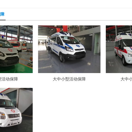
保障
型活动保障
大中小型活动保障
大中