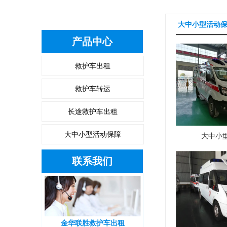
大中小型活动
产品中心
救护车出租
救护车转运
长途救护车出租
大中小型活动保障
大中小
联系我们
金华联胜救护车出租